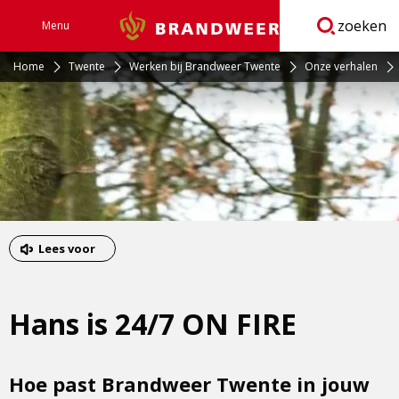
zoeken
Menu
Brandweer
Open
navigatie
Home
Twente
Werken bij Brandweer Twente
Onze verhalen
Lees voor
Hans is 24/7 ON FIRE
Hoe past Brandweer Twente in jouw