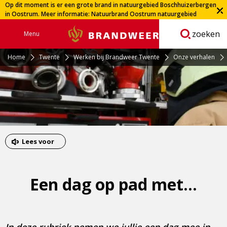
Op dit moment is er een grote brand in natuurgebied Boschhuizerbergen
in Oostrum. Meer informatie:
Natuurbrand Oostrum natuurgebied
Boschhuizerbergen | Veiligheidsregio Limburg-Noord
zoeken
Menu
Brandweer
Open
navigatie
Home
Twente
Werken bij Brandweer Twente
Onze verhalen
Lees voor
Een dag op pad met...