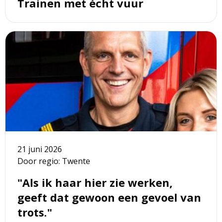
Trainen met écht vuur
Lees
meer
over
"Als
ik
haar
hier
zie
werken,
geeft
21 juni 2026
dat
Door regio: Twente
gewoon
een
"Als ik haar hier zie werken,
gevoel
geeft dat gewoon een gevoel van
van
trots."
trots."