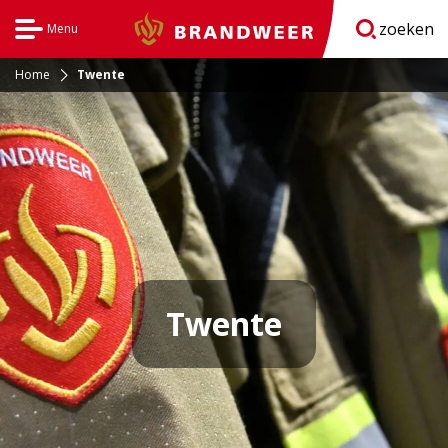
zoeken
Menu
Brandweer
Open
navigatie
Home
Twente
Twente