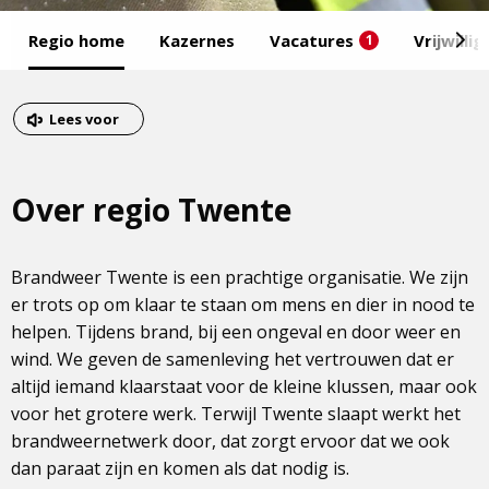
Start
Regio home
Kazernes
Vacatures
Vrijwilli
1
van
het
Eind
menu
van
Dit
Lees voor
het
is
menu
een
Over regio Twente
externe
pagina
Brandweer Twente is een prachtige organisatie. We zijn
er trots op om klaar te staan om mens en dier in nood te
helpen. Tijdens brand, bij een ongeval en door weer en
wind. We geven de samenleving het vertrouwen dat er
altijd iemand klaarstaat voor de kleine klussen, maar ook
voor het grotere werk. Terwijl Twente slaapt werkt het
brandweernetwerk door, dat zorgt ervoor dat we ook
dan paraat zijn en komen als dat nodig is.