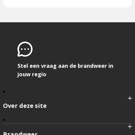
is
ons
externe
Instagram
een
op
pagina
externe
Youtube
pagina
Stel een vraag aan de brandweer in
jouw regio
Over deze site
Brandweer