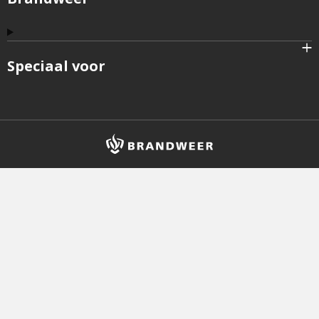
Speciaal voor
Brandweer
logo
en
homepagelink