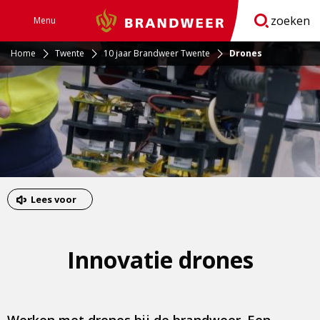
zoeken
Menu
Brandweer
Open
navigatie
Home
Twente
10 jaar Brandweer Twente
Drones
Lees voor
Innovatie drones