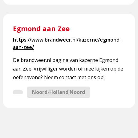
Lees
meer
Egmond aan Zee
over
Egmond
https://www.brandweer.nl/kazerne/egmond-
aan
aan-zee/
Zee
De brandweer.nl pagina van kazerne Egmond
aan Zee. Vrijwilliger worden of mee kijken op de
oefenavond? Neem contact met ons op!
Noord-Holland Noord