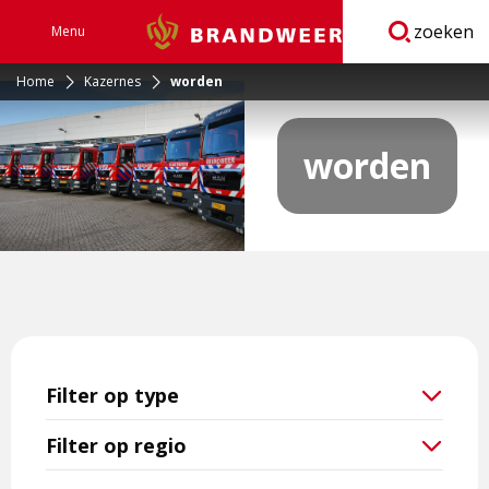
zoeken
Menu
Brandweer
Open
navigatie
Home
Kazernes
worden
worden
Filter op type
Filter op regio