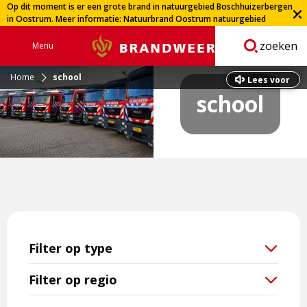
Op dit moment is er een grote brand in natuurgebied Boschhuizerbergen
in Oostrum. Meer informatie:
Natuurbrand Oostrum natuurgebied
Boschhuizerbergen | Veiligheidsregio Limburg-Noord
zoeken
Menu
Brandweer
Open
navigatie
Home
school
Lees voor
school
Filter op type
Filter op regio