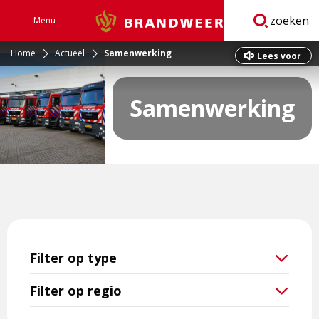
zoeken
Menu
Brandweer
Open
navigatie
Home
Actueel
Samenwerking
Lees voor
Samenwerking
Filter op type
Filter op regio