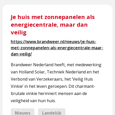
Lees
meer
Je huis met zonnepanelen als
over
energiecentrale, maar dan
Je
veilig
huis
met
https://www.brandweer.nl/nieuws/je-huis-
zonnepanelen
met-zonnepanelen-als-energiecentrale-maar-
als
dan-veilig/
energiecentrale,
maar
Brandweer Nederland heeft, met medewerking
dan
van Holland Solar, Techniek Nederland en het
veilig
Verbond van Verzekeraars, het ‘Veilig Huis
Vinkie’ in het leven geroepen. Dit charmant-
brutale vinkie herinnert mensen aan de
veiligheid van hun huis.
Nieuws
Landelijk