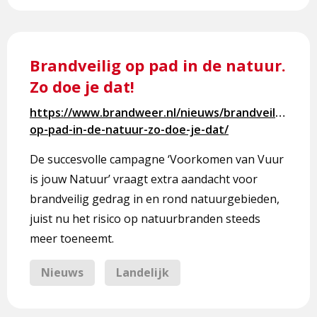
Lees
meer
Brandveilig op pad in de natuur.
over
Zo doe je dat!
Brandveilig
op
https://www.brandweer.nl/nieuws/brandveilig-
pad
op-pad-in-de-natuur-zo-doe-je-dat/
in
de
De succesvolle campagne ‘Voorkomen van Vuur
natuur.
is jouw Natuur’ vraagt extra aandacht voor
Zo
brandveilig gedrag in en rond natuurgebieden,
doe
juist nu het risico op natuurbranden steeds
je
meer toeneemt.
dat!
Nieuws
Landelijk