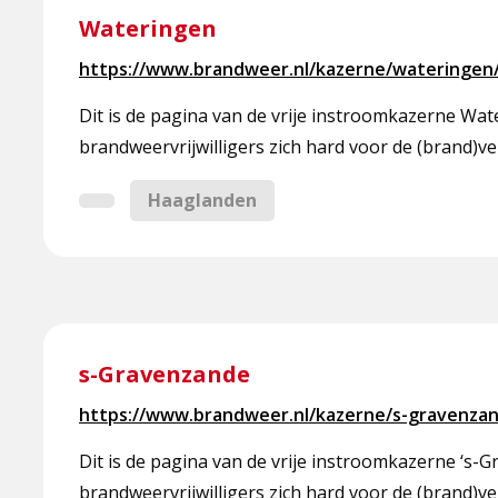
meer
Wateringen
over
https://www.brandweer.nl/kazerne/wateringen
Wateringen
Dit is de pagina van de vrije instroomkazerne Wa
brandweervrijwilligers zich hard voor de (brand)ve
Haaglanden
Lees
meer
s-Gravenzande
over
https://www.brandweer.nl/kazerne/s-gravenza
s-
Gravenzande
Dit is de pagina van de vrije instroomkazerne ‘s
brandweervrijwilligers zich hard voor de (brand)ve