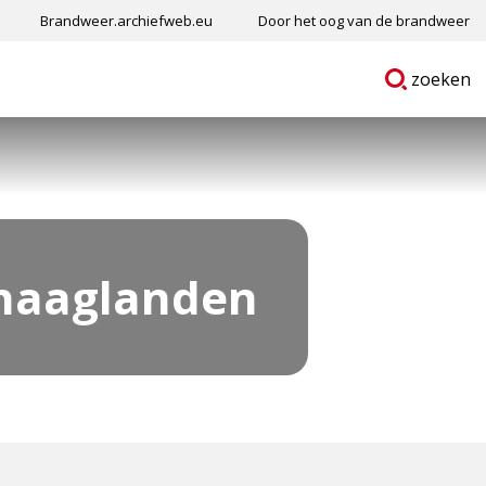
Brandweer.archiefweb.eu
Door het oog van de brandweer
Ga
p
zoeken
naar
haaglanden