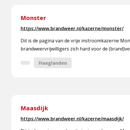
Lees
meer
Monster
over
https://www.brandweer.nl/kazerne/monster/
Monster
Dit is de pagina van de vrije instroomkazerne Mo
brandweervrijwilligers zich hard voor de (brand)ve
Haaglanden
Lees
meer
Maasdijk
over
https://www.brandweer.nl/kazerne/maasdijk/
Maasdijk