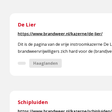
Lees
meer
De Lier
over
https://www.brandweer.nl/kazerne/de-lier/
De
Lier
Dit is de pagina van de vrije instroomkazerne De
brandweervrijwilligers zich hard voor de (brand)ve
Haaglanden
Lees
meer
Schipluiden
over
https://www.brandweer.nl/kazerne/schipluiden/
Schipluiden