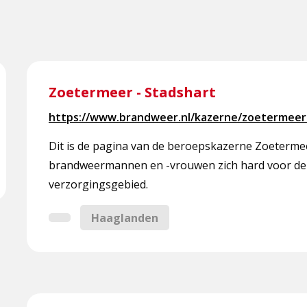
Lees
meer
Zoetermeer - Stadshart
over
https://www.brandweer.nl/kazerne/zoetermeer
Zoetermeer
-
Dit is de pagina van de beroepskazerne Zoeterme
Stadshart
brandweermannen en -vrouwen zich hard voor de (
verzorgingsgebied.
Haaglanden
Lees