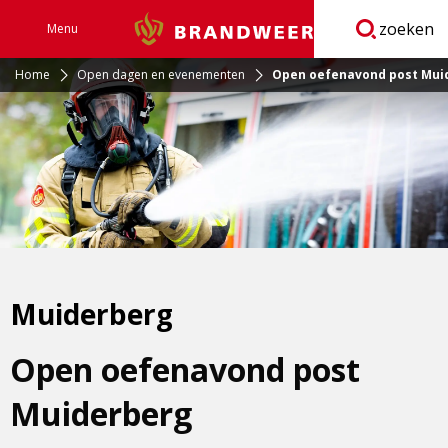
zoeken
Menu
Brandweer
Open
navigatie
Home
Open dagen en evenementen
Open oefenavond post Mui
Muiderberg
Open oefenavond post
Muiderberg