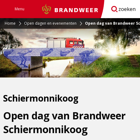
zoeken
Menu
Brandweer
Open
navigatie
Home
Open dagen en evenementen
Open dag van Brandweer S
Schiermonnikoog
Open dag van Brandweer
Schiermonnikoog