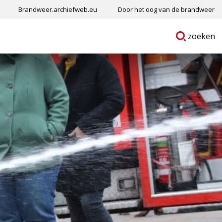
Brandweer.archiefweb.eu
Door het oog van de brandweer
Ga
p
zoeken
naar