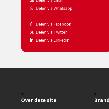
Delen via Email
Delen via Email
Delen via Whatsapp
Delen via Whatsapp
Delen via Facebook
Delen via Facebook
Delen via Twitter
Delen via Twitter
Delen via LinkedIn
Delen via LinkedIn
Over deze site
Bran