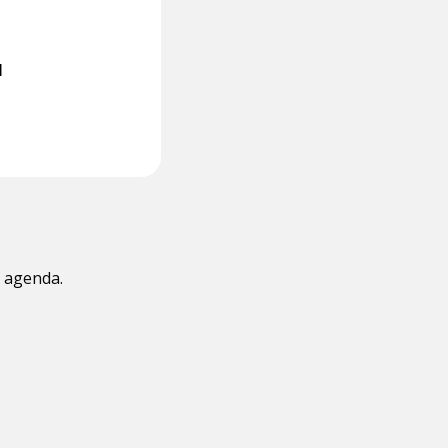
M
e agenda.