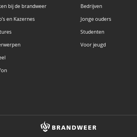
en bij de brandweer
Bedrijven
o’s en Kazernes
Jonge ouders
tures
Studenten
erwerpen
Voor jeugd
eel
fon
Brandweer
logo