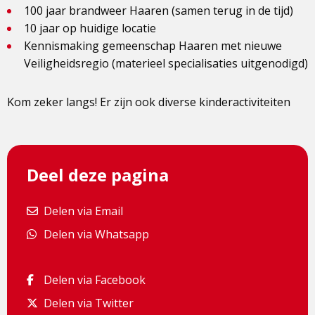
100 jaar brandweer Haaren (samen terug in de tijd)
10 jaar op huidige locatie
Kennismaking gemeenschap Haaren met nieuwe
Veiligheidsregio (materieel specialisaties uitgenodigd)
Kom zeker langs! Er zijn ook diverse kinderactiviteiten
Deel deze pagina
Delen via Email
Delen via Email
Delen via Whatsapp
Delen via Whatsapp
Delen via Facebook
Delen via Facebook
Delen via Twitter
Delen via Twitter