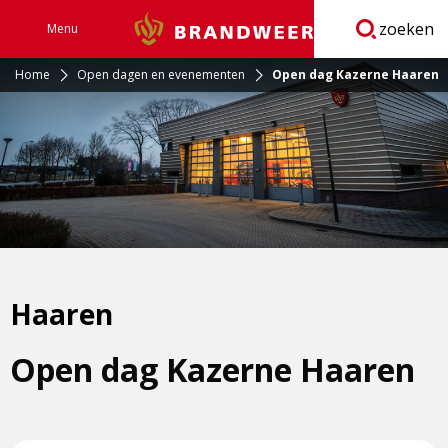
zoeken
Menu
Brandweer
Open
navigatie
Home
Open dagen en evenementen
Open dag Kazerne Haaren
Haaren
Open dag Kazerne Haaren