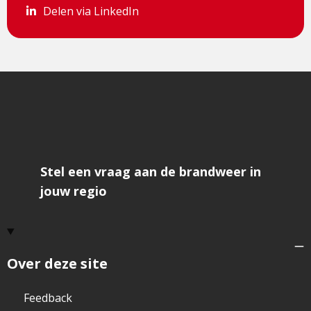
Delen via LinkedIn
Delen via LinkedIn
Stel een vraag aan de brandweer in
jouw regio
Over deze site
Feedback