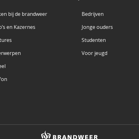
en bij de brandweer
Bedrijven
o’s en Kazernes
Jonge ouders
tures
Studenten
erwerpen
Voor jeugd
eel
fon
Brandweer