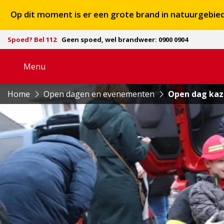
Op dit moment is er een grote brand in natuurgebi
Spoed? Bel 112
Geen spoed, wel brandweer: 0900 0904
Menu
Open
navigatie
Home
Open dagen en evenementen
Open dag kaz