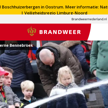
ed Boschhuizerbergen in Oostrum. Meer informatie:
Nat
| Veiligheidsregio Limburg-Noord
Brandweernederland.nl
Brandweer
erne Bennebroek