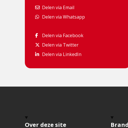
Delen via Email
Delen via Email
Delen via Whatsapp
Delen via Whatsapp
Delen via Facebook
Delen via Facebook
Delen via Twitter
Delen via Twitter
Delen via LinkedIn
Delen via LinkedIn
Over deze site
Bran