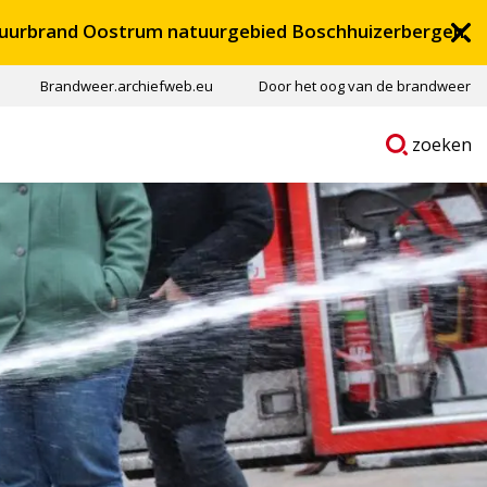
uurbrand Oostrum natuurgebied Boschhuizerbergen
Brandweer.archiefweb.eu
Door het oog van de brandweer
Ga
p
zoeken
naar