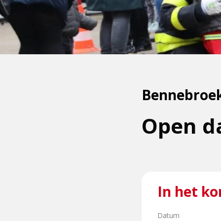
Bennebroe
Open d
In het ko
Datum