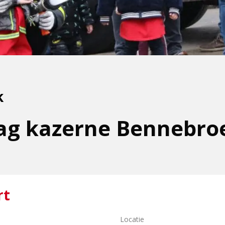
k
ag kazerne Bennebro
rt
Locatie