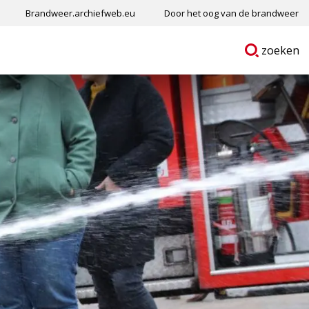
Brandweer.archiefweb.eu
Door het oog van de brandweer
Ga
p
zoeken
naar