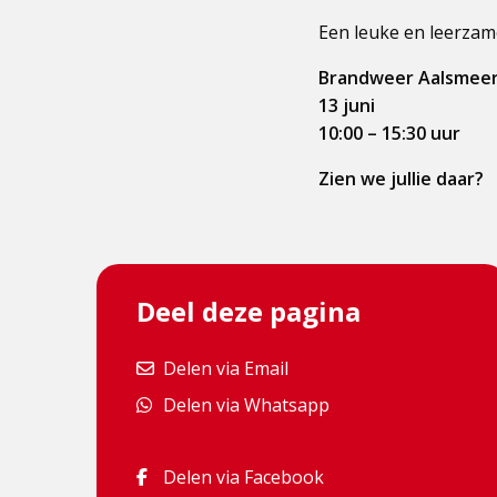
Een leuke en leerzam
Brandweer Aalsmee
13 juni
10:00 – 15:30 uur
Zien we jullie daar?
Deel deze pagina
Delen via Email
Delen via Email
Delen via Whatsapp
Delen via Whatsapp
Delen via Facebook
Delen via Facebook