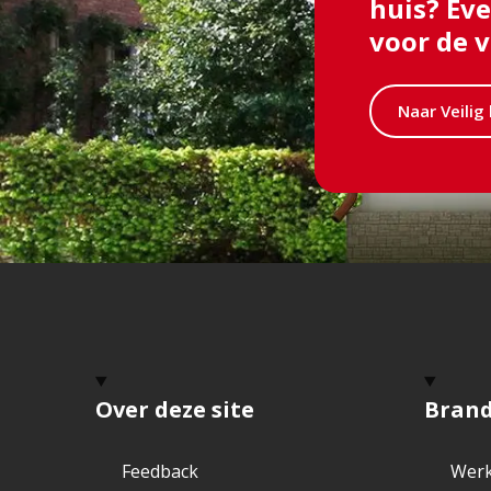
huis? Ev
voor de v
Bezoek
Naar Veilig 
de
pagina
Over deze site
Bran
Feedback
Werk