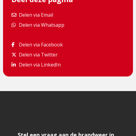
Delen via Email
Delen via Email
Delen via Whatsapp
Delen via Whatsapp
Delen via Facebook
Delen via Facebook
Delen via Twitter
Delen via Twitter
Delen via LinkedIn
Delen via LinkedIn
Stel een vraag aan de brandweer in