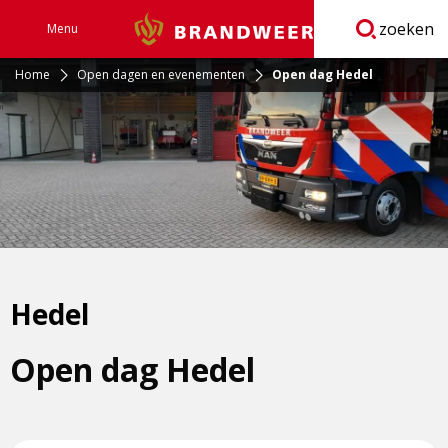
zoeken
Menu
Brandweer
Open
navigatie
Home
Open dagen en evenementen
Open dag Hedel
Hedel
Open dag Hedel