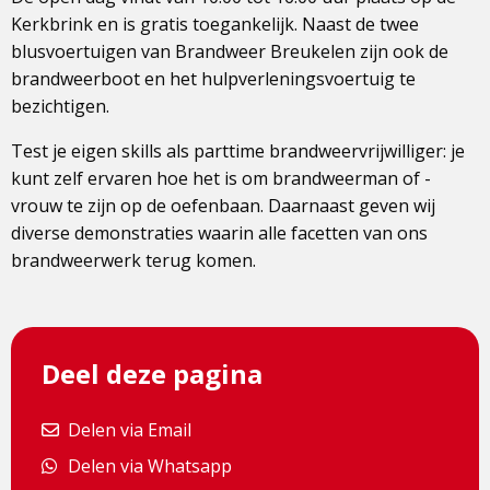
Kerkbrink en is gratis toegankelijk. Naast de twee
blusvoertuigen van Brandweer Breukelen zijn ook de
brandweerboot en het hulpverleningsvoertuig te
bezichtigen.
Test je eigen skills als parttime brandweervrijwilliger: je
kunt zelf ervaren hoe het is om brandweerman of -
vrouw te zijn op de oefenbaan. Daarnaast geven wij
diverse demonstraties waarin alle facetten van ons
brandweerwerk terug komen.
Deel deze pagina
Delen via Email
Delen via Email
Delen via Whatsapp
Delen via Whatsapp