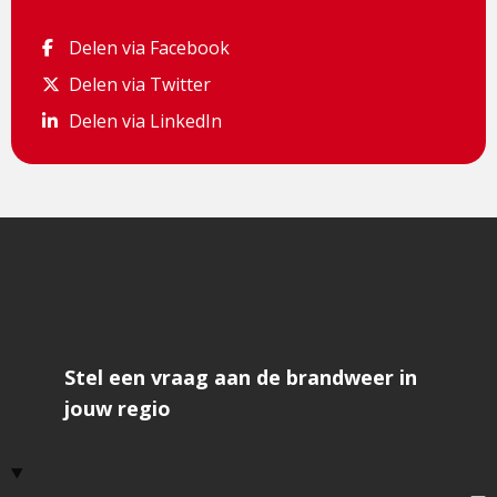
Delen via Facebook
Delen via Facebook
Delen via Twitter
Delen via Twitter
Delen via LinkedIn
Delen via LinkedIn
Stel een vraag aan de brandweer in
jouw regio