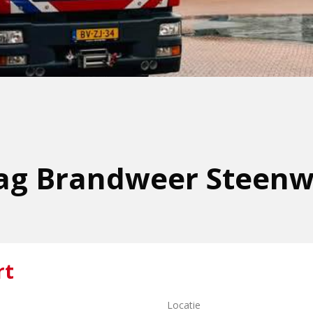
ag Brandweer Steenw
rt
Locatie