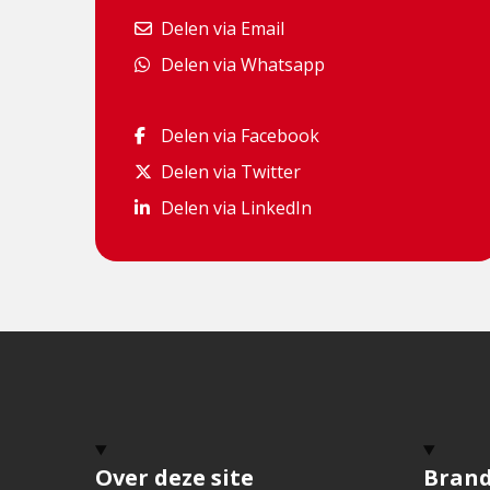
Delen via Email
Delen via Email
Delen via Whatsapp
Delen via Whatsapp
Delen via Facebook
Delen via Facebook
Delen via Twitter
Delen via Twitter
Delen via LinkedIn
Delen via LinkedIn
Over deze site
Bran