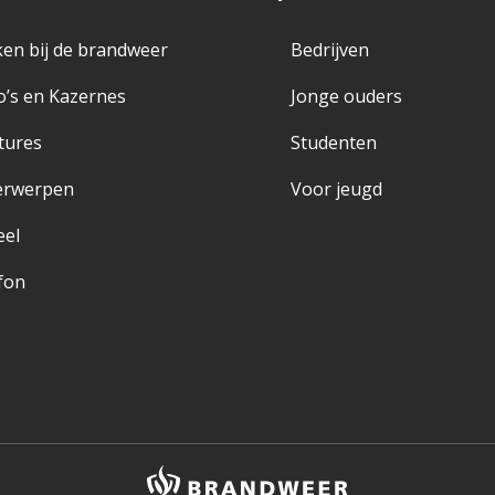
en bij de brandweer
Bedrijven
o’s en Kazernes
Jonge ouders
tures
Studenten
erwerpen
Voor jeugd
eel
fon
Brandweer