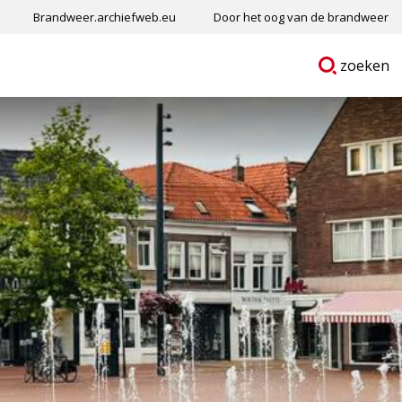
Brandweer.archiefweb.eu
Door het oog van de brandweer
Ga
p
zoeken
naar