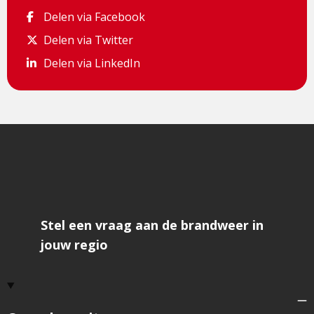
Delen via Facebook
Delen via Facebook
Delen via Twitter
Delen via Twitter
Delen via LinkedIn
Delen via LinkedIn
Stel een vraag aan de brandweer in
jouw regio