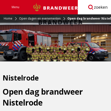
zoeken
Menu
Brandweer
Open
navigatie
Home
Open dagen en evenementen
Open dag brandweer Niste
Nistelrode
Open dag brandweer
Nistelrode