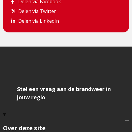
Delen via Facebook
Delen via Facebook
Delen via Twitter
Delen via Twitter
Delen via LinkedIn
Delen via LinkedIn
Stel een vraag aan de brandweer in
jouw regio
Over deze site