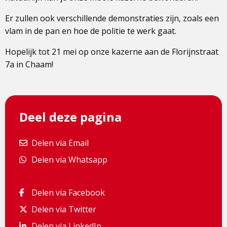
Er zullen ook verschillende demonstraties zijn, zoals een
vlam in de pan en hoe de politie te werk gaat.
Hopelijk tot 21 mei op onze kazerne aan de Florijnstraat
7a in Chaam!
Deel deze pagina
Delen via Email
Delen via Email
Delen via Whatsapp
Delen via Whatsapp
Delen via Facebook
Delen via Facebook
Delen via Twitter
Delen via Twitter
Delen via LinkedIn
Delen via LinkedIn