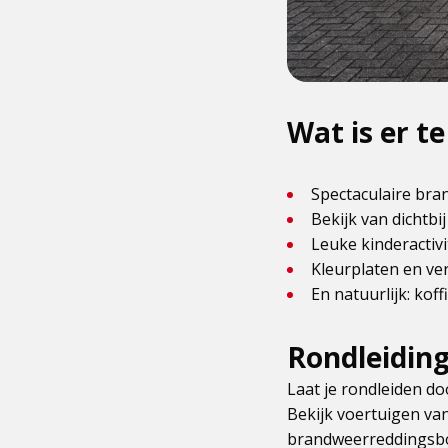
Wat is er t
Spectaculaire bra
Bekijk van dichtb
Leuke kinderactiv
Kleurplaten en ve
En natuurlijk: koff
Rondleidin
Laat je rondleiden d
Bekijk voertuigen va
brandweerreddingsbo