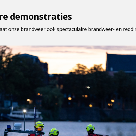
ire demonstraties
laat onze brandweer ook spectaculaire brandweer- en redd