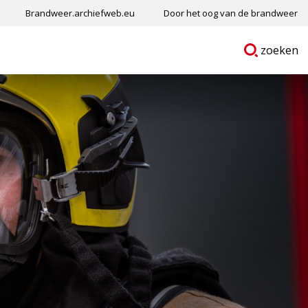
Brandweer.archiefweb.eu
Door het oog van de brandweer
Ga
p
zoeken
naar