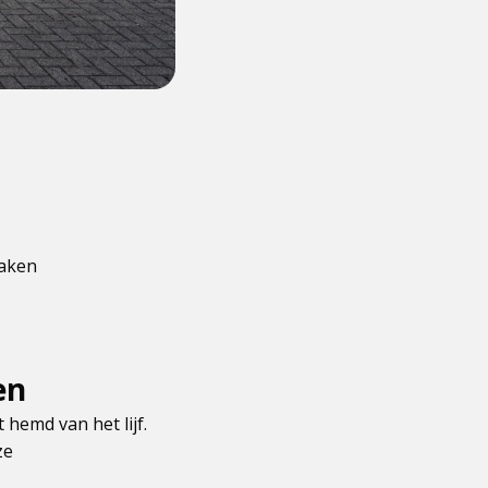
taken
en
hemd van het lijf.
ze