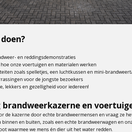
e doen?
ndweer- en reddingsdemonstraties
ij hoe onze voertuigen en materialen werken
iteiten zoals spelletjes, een luchtkussen en mini-brandweer
rrassingen voor de jongste bezoekers
ie, lekkers en gezelligheid voor iedereen!
g brandweerkazerne en voertuig
oor de kazerne door echte brandweermensen en vraag ze het 
n binnen en buiten, zoals een echte brandweerwagen en on
ot waarmee we mens én dier uit het water redden.