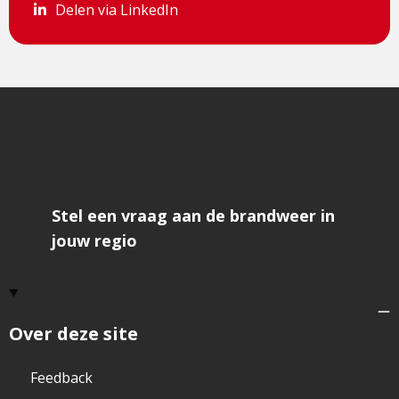
Delen via LinkedIn
Delen via LinkedIn
Stel een vraag aan de brandweer in
jouw regio
Over deze site
Feedback