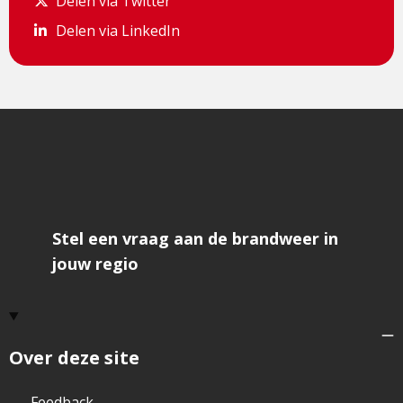
Delen via Twitter
Delen via Twitter
Delen via LinkedIn
Delen via LinkedIn
Stel een vraag aan de brandweer in
jouw regio
Over deze site
Feedback