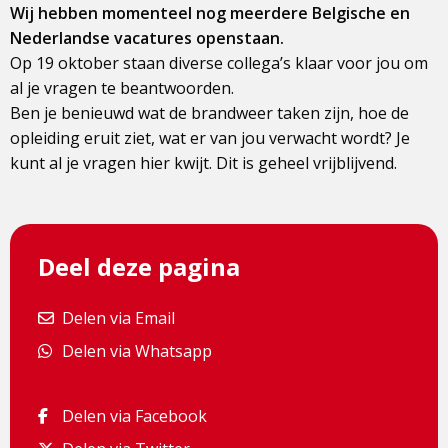
Wij hebben momenteel nog meerdere Belgische en
Nederlandse vacatures openstaan.
Op 19 oktober staan diverse collega’s klaar voor jou om
al je vragen te beantwoorden.
Ben je benieuwd wat de brandweer taken zijn, hoe de
opleiding eruit ziet, wat er van jou verwacht wordt? Je
kunt al je vragen hier kwijt. Dit is geheel vrijblijvend.
Deel deze pagina
Delen via Email
Delen via Email
Delen via Whatsapp
Delen via Whatsapp
Delen via Facebook
Delen via Facebook