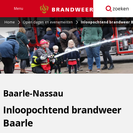
zoeken
Menu
Brandweer
Open
navigatie
Home
Open dagen en evenementen
Inloopochtend brandweer B
Baarle-Nassau
Inloopochtend brandweer
Baarle