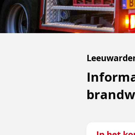
Leeuwarde
Informa
brandwe
In het ko