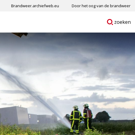
Brandweer.archiefweb.eu
Door het oog van de brandweer
Ga
p
zoeken
naar