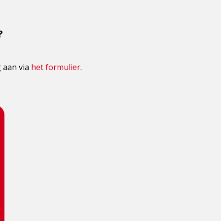
?
g aan via
het formulier
.