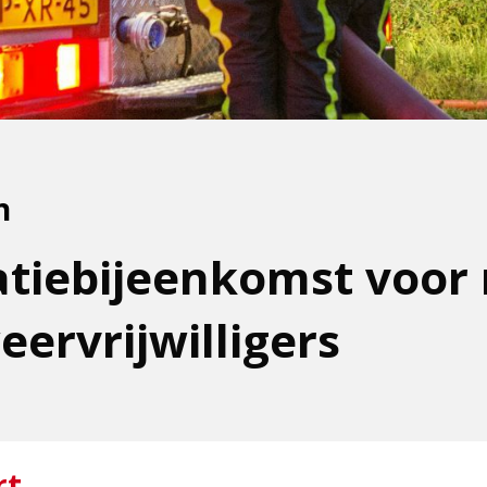
n
tiebijeenkomst voor
ervrijwilligers
rt