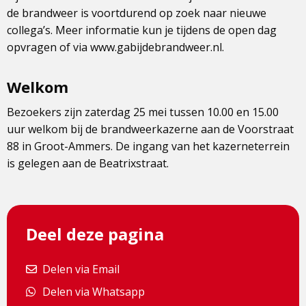
de brandweer is voortdurend op zoek naar nieuwe
collega’s. Meer informatie kun je tijdens de open dag
opvragen of via www.gabijdebrandweer.nl.
Welkom
Bezoekers zijn zaterdag 25 mei tussen 10.00 en 15.00
uur welkom bij de brandweerkazerne aan de Voorstraat
88 in Groot-Ammers. De ingang van het kazerneterrein
is gelegen aan de Beatrixstraat.
Deel deze pagina
Delen via Email
Delen via Email
Delen via Whatsapp
Delen via Whatsapp