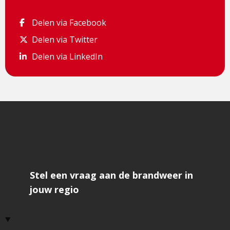
Delen via Facebook
Delen via Facebook
Delen via Twitter
Delen via Twitter
Delen via LinkedIn
Delen via LinkedIn
Stel een vraag aan de brandweer in
jouw regio