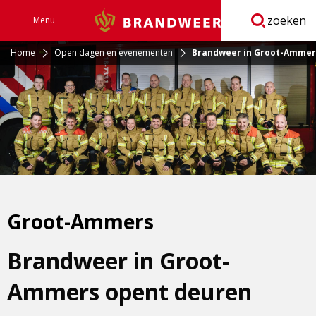
zoeken
Menu
Brandweer
Open
navigatie
Home
Open dagen en evenementen
Brandweer in Groot-Ammer
Groot-Ammers
Brandweer in Groot-
Ammers opent deuren