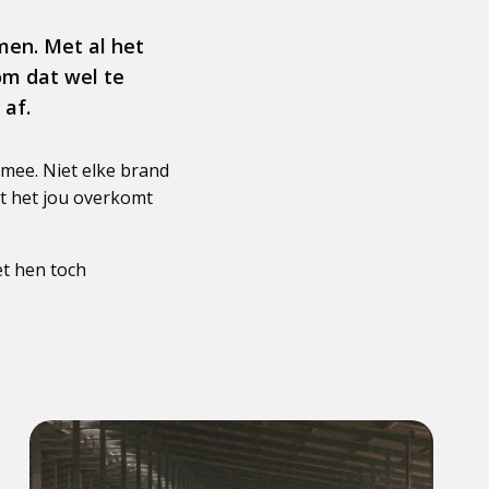
men. Met al het
 om dat wel te
 af.
h mee. Niet elke brand
t het jou overkomt
et hen toch