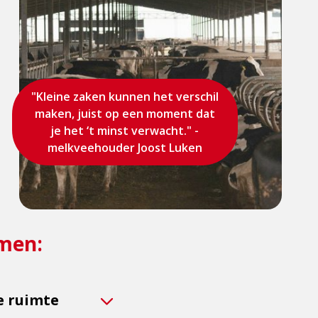
"Kleine zaken kunnen het verschil
maken, juist op een moment dat
je het ‘t minst verwacht." -
melkveehouder Joost Luken
omen:
e ruimte