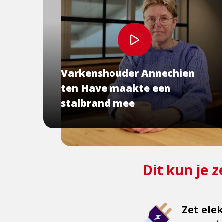
Bekijk
video
Varkenshouder Annechien
ten Have maakte een
stalbrand mee
Dit kun je 
Zet ele