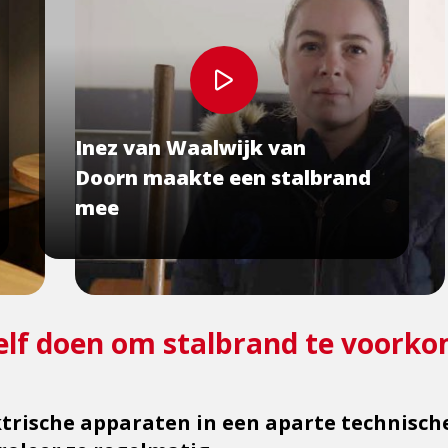
Bekijk
video
Inez van Waalwijk van
Doorn maakte een stalbrand
mee
zelf doen om stalbrand te voork
ktrische apparaten in een aparte technisch