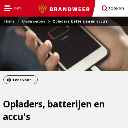
zoeken
Menu
Brandweer
Open
navigatie
Home
Onderwerpen
Opladers, batterijen en accu’s
Dit
Lees voor
is
een
Opladers, batterijen en
externe
pagina
accu's