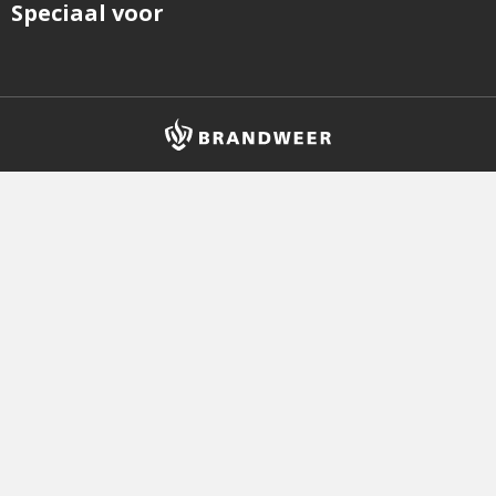
Speciaal voor
Brandweer
logo
en
homepagelink