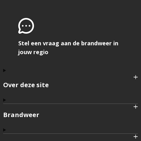
erg
bruik
open
het
formu
om
feedb
te
geve
Stel een vraag aan de brandweer in
jouw regio
Over deze site
Brandweer