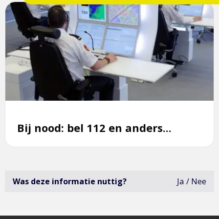
Lees
pagina
meer
over
Bij
nood:
bel
112
en
anders...
Bij nood: bel 112 en anders...
Was deze informatie nuttig?
Ja
Nee
deze
infor
was
niet