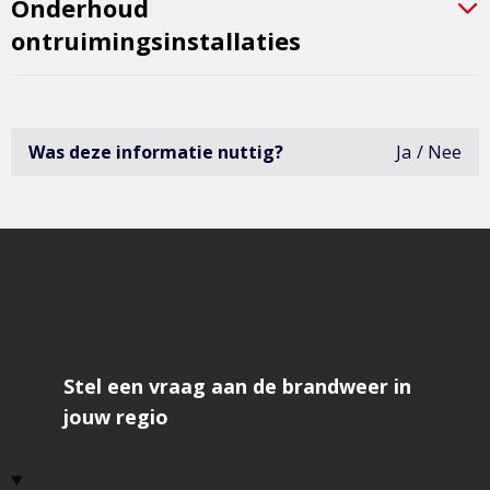
Onderhoud
ontruimingsinstallaties
Was deze informatie nuttig?
Ja
Nee
deze
infor
was
niet
erg
bruik
open
het
formu
om
feedb
te
geve
Stel een vraag aan de brandweer in
jouw regio