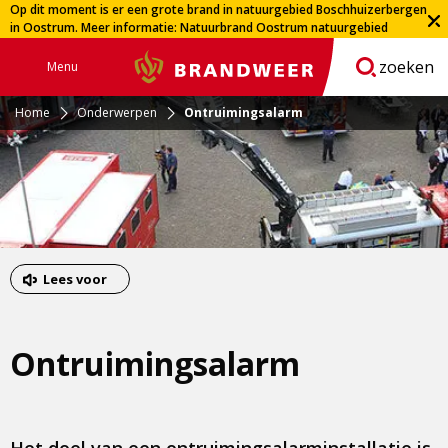
Op dit moment is er een grote brand in natuurgebied Boschhuizerbergen
in Oostrum. Meer informatie:
Natuurbrand Oostrum natuurgebied
Boschhuizerbergen | Veiligheidsregio Limburg-Noord
zoeken
Menu
Brandweer
Open
navigatie
Home
Onderwerpen
Ontruimingsalarm
Lees voor
Ontruimingsalarm