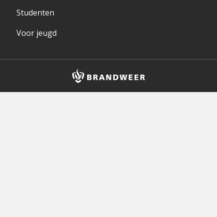
Studenten
Voor jeugd
Brandweer
logo
en
homepagelink