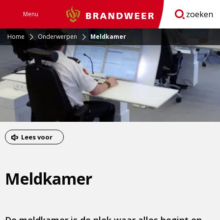
zoeken
Menu
Brandweer
Open
navigatie
Home
Onderwerpen
Meldkamer
Lees voor
Meldkamer