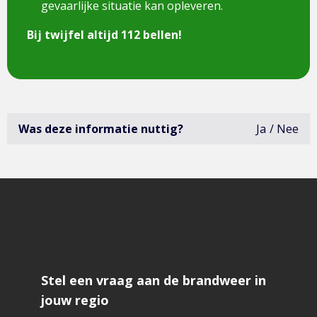
gevaarlijke situatie kan opleveren.
Bij twijfel altijd 112 bellen!
Was deze informatie nuttig?
Ja
Nee
deze
infor
was
niet
erg
bruik
open
het
formu
om
feedb
te
geve
Stel een vraag aan de brandweer in
jouw regio