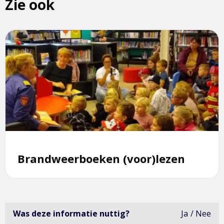
Zie ook
Lees
meer
over
Brandweerboeken
(voor)lezen
Brandweerboeken (voor)lezen
Was deze informatie nuttig?
Ja
Nee
deze