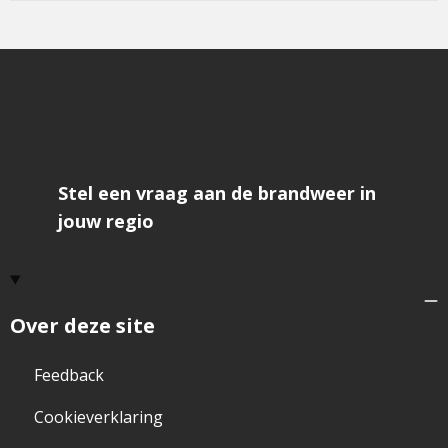
infor
was
niet
erg
bruik
open
het
formu
om
feedb
te
geve
Stel een vraag aan de brandweer in
jouw regio
Over deze site
Feedback
Cookieverklaring