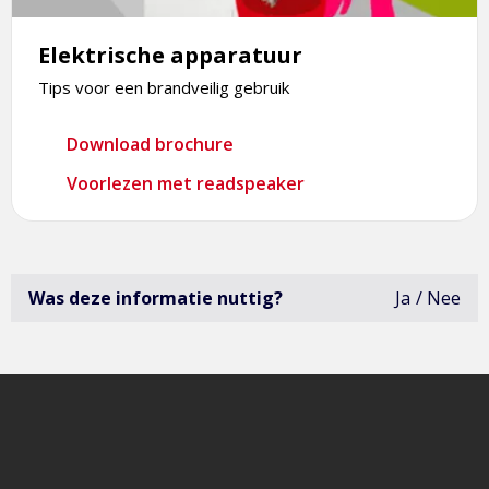
Elektrische apparatuur
Tips voor een brandveilig gebruik
Download brochure
Voorlezen met readspeaker
Was deze informatie nuttig?
Ja
Nee
deze
infor
was
niet
erg
bruik
open
het
formu
om