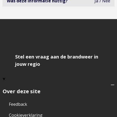
Was deze informatie nuttig?
Ja
Nee
deze
infor
was
niet
erg
bruik
open
het
formu
om
feedb
te
geve
Stel een vraag aan de brandweer in
jouw regio
Over deze site
Feedback
Cookieverklaring