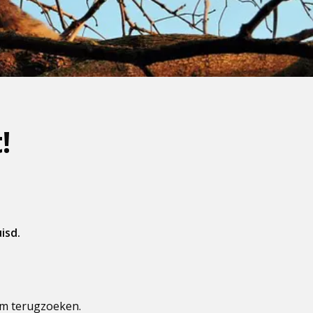
!
isd.
um terugzoeken.