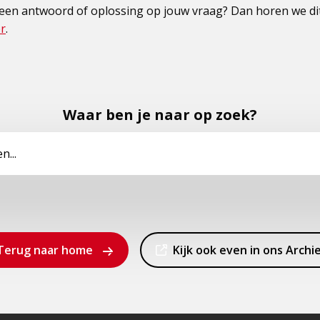
 een antwoord of oplossing op jouw vraag? Dan horen we dit
r
.
Waar ben je naar op zoek?
Dit
Terug naar home
Kijk ook even in ons Archi
is
een
externe
pagina