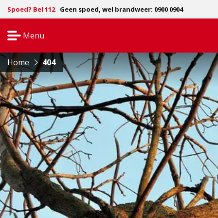
Spoed? Bel 112
Geen spoed, wel brandweer: 0900 0904
Menu
Open
navigatie
Home
404