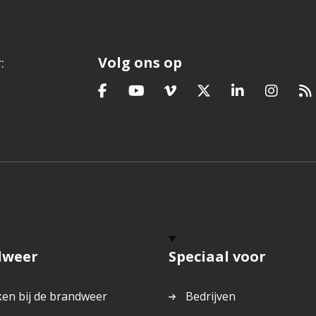
Volg ons op
:
Bezoek
Bezoek
Bezoek
Bezoek
Bezoek
Bezoek
Bez
onze
onze
onze
onze
onze
onze
onz
facebook
youtube
vimeo
twitter
linkedin
instagram
fee
pagina
pagina
pagina
pagina
pagina
pagina
dweer
Speciaal voor
en bij de brandweer
Bedrijven