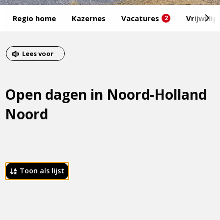
Start
Regio home
Kazernes
Vacatures
Vrijwilli
2
van
het
Eind
menu
van
Dit
Lees voor
het
is
menu
een
Open dagen in Noord-Holland
externe
pagina
Noord
 Toon als lijst