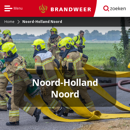
zoeken
Menu
Brandweer
Open
navigatie
Home
Noord-Holland Noord
Noord-Holland
Noord