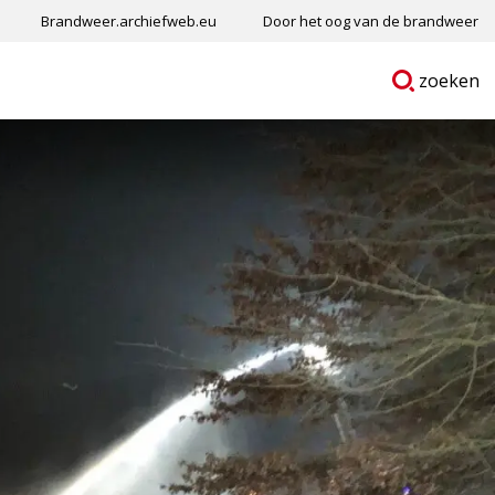
Brandweer.archiefweb.eu
Door het oog van de brandweer
Ga
p
zoeken
naar