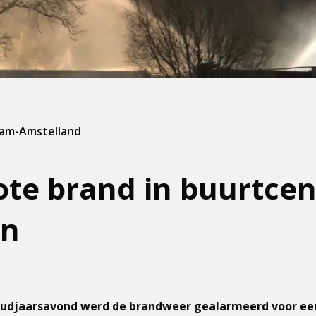
dam-Amstelland
ote brand in buurtce
rn
 oudjaarsavond werd de brandweer gealarmeerd voor ee