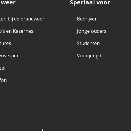
dweer
Speciaal voor
en bij de brandweer
Bedrijven
o’s en Kazernes
Jonge ouders
tures
Studenten
erwerpen
Voor jeugd
eel
fon