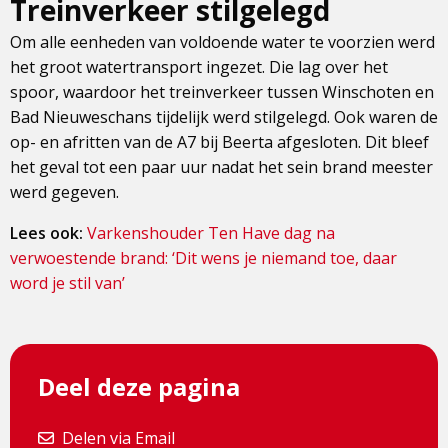
Treinverkeer stilgelegd
Om alle eenheden van voldoende water te voorzien werd
het groot watertransport ingezet. Die lag over het
spoor, waardoor het treinverkeer tussen Winschoten en
Bad Nieuweschans tijdelijk werd stilgelegd. Ook waren de
op- en afritten van de A7 bij Beerta afgesloten. Dit bleef
het geval tot een paar uur nadat het sein brand meester
werd gegeven.
Lees ook:
Varkenshouder Ten Have dag na
verwoestende brand: ‘Dit wens je niemand toe, daar
word je stil van’
Deel deze pagina
Delen via Email
Delen via Email