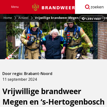
zoeken
Menu
Brandweer
Open
navigatie
Home
Actueel
Vrijwillige brandweer Megen en ‘s-Hertogenbos
Lees voor
Door regio: Brabant-Noord
11 september 2024
Vrijwillige brandweer
Megen en ‘s-Hertogenbosch