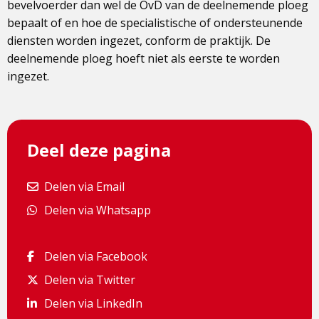
bevelvoerder dan wel de OvD van de deelnemende ploeg
bepaalt of en hoe de specialistische of ondersteunende
diensten worden ingezet, conform de praktijk. De
deelnemende ploeg hoeft niet als eerste te worden
ingezet.
Deel deze pagina
Delen via Email
Delen via Email
Delen via Whatsapp
Delen via Whatsapp
Delen via Facebook
Delen via Facebook
Delen via Twitter
Delen via Twitter
Delen via LinkedIn
Delen via LinkedIn