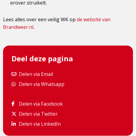
erover struikelt.
Lees alles over een veilig WK op
de website van
Brandweer.nl
.
Deel deze pagina
Delen via Email
Delen via Email
Delen via Whatsapp
Delen via Whatsapp
Delen via Facebook
Delen via Facebook
Delen via Twitter
Delen via Twitter
Delen via LinkedIn
Delen via LinkedIn