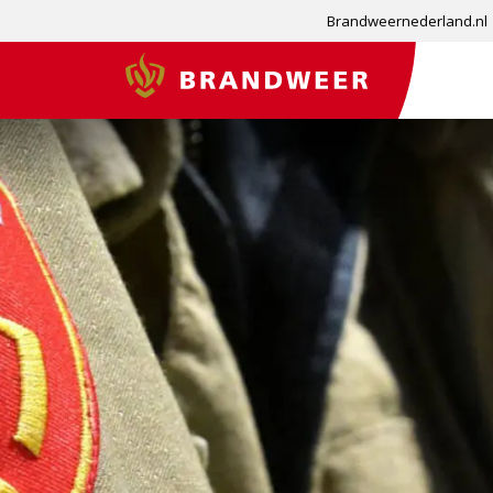
Brandweernederland.nl
Brandweer