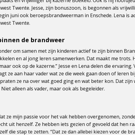
aats en vrijwilliger bij kazerne Boekelo. Ook is hij hoofdjeu
st Twente. Jesse, zijn bonuszoon, is begonnen als vrijwilli
egin juni ook beroepsbrandweerman in Enschede. Lena is acti
west Twente.
innen de brandweer
jzonder om samen met zijn kinderen actief te zijn binnen Bra
ikkelen en al jong leren samenwerken. Dat maakt me trots. H
 maar ook op de kazerne.” Jesse en Lena delen die ervaring.
aagt ze aan haar vader wat ze die week gaan doen of leren b
raten ze na over wat goed ging en wat beter kon. Dat zijn
iet alleen als vader, maar ook als begeleider.
dat ze mijn passie voor het vak hebben overgenomen, zonder
ht uit henzelf. Ze hebben iets gezien of gevoeld dat hen ra
lf die stap te zetten. “Dat ze dan allebei kiezen voor de br