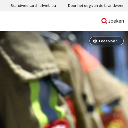
Brandweer.archiefweb.eu
Door het oog van de brandweer
Ga
p
zoeken
naar
Lees voor