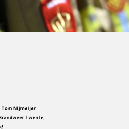
! Tom Nijmeijer
ij Brandweer Twente,
k!