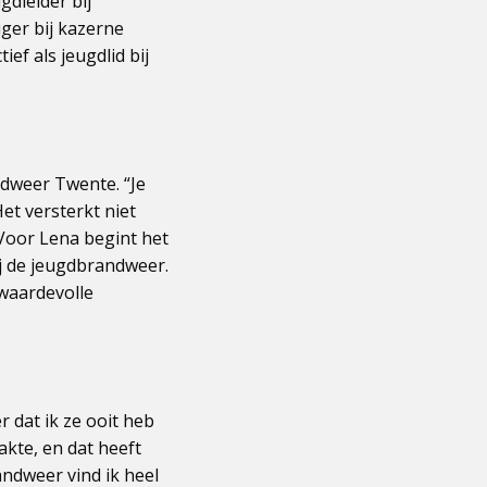
gdleider bij
ger bij kazerne
ef als jeugdlid bij
ndweer Twente. “Je
et versterkt niet
 Voor Lena begint het
ij de jeugdbrandweer.
 waardevolle
 dat ik ze ooit heb
akte, en dat heeft
andweer vind ik heel