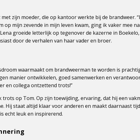
met zijn moeder, die op kantoor werkte bij de brandweer. “I
 op mijn zevende in mijn leven kwam, ging ik vaker mee naa
k.” Lena groeide letterlijk op tegenover de kazerne in Boekelo
siast door de verhalen van haar vader en broer.
nsdroom waarmaakt om brandweerman te worden is prachtig. 
eigen manier ontwikkelen, goed samenwerken en verantwoor
r en collega ontzettend trots!”
k trots op Tom. Op zijn toewijding, ervaring, dat hij een va
e. Hij staat altijd klaar voor anderen en maakt daarnaast tij
s echt leuk en inspirerend.
nnering