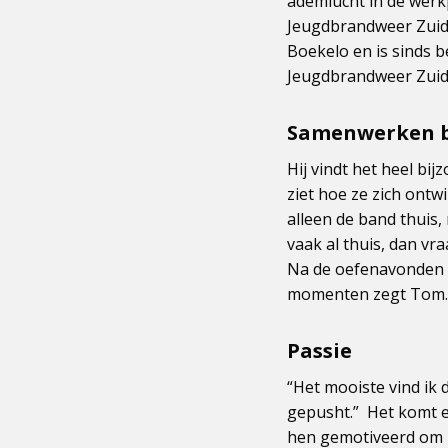
ademlucht in de werkpl
Jeugdbrandweer Zuidwe
Boekelo en is sinds b
Jeugdbrandweer Zuid
Samenwerken b
Hij vindt het heel bi
ziet hoe ze zich ontw
alleen de band thuis,
vaak al thuis, dan vr
Na de oefenavonden p
momenten zegt Tom. N
Passie
“Het mooiste vind ik 
gepusht.” Het komt ec
hen gemotiveerd om ze