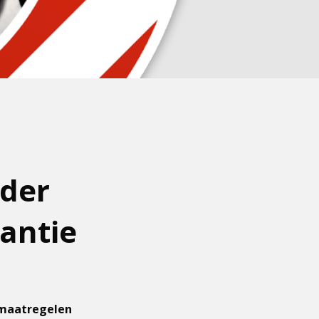
der
kantie
smaatregelen