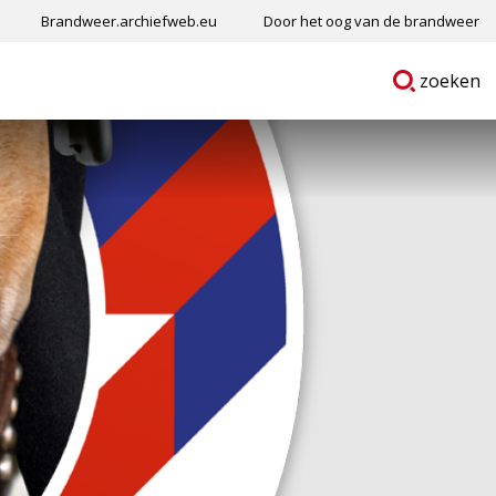
Brandweer.archiefweb.eu
Door het oog van de brandweer
Ga
p
zoeken
naar