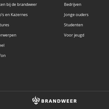
en bij de brandweer
Bedrijven
o’s en Kazernes
Jonge ouders
tures
Studenten
erwerpen
Voor jeugd
eel
fon
Brandweer
logo