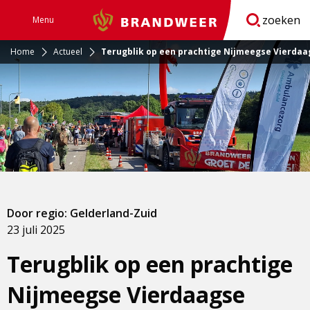
zoeken
Menu
Brandweer
Open
navigatie
Home
Actueel
Terugblik op een prachtige Nijmeegse Vierdaa
Door regio: Gelderland-Zuid
23 juli 2025
Terugblik op een prachtige
Nijmeegse Vierdaagse