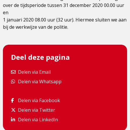
over de tijdsperiode tussen 31 december 2020 00.00 uur
en
1 januari 2020 08.00 uur (32 uur). Hiermee sluiten we aan
bij de werkwijze van de politie.
Deel deze pagina
Delen via Email
Delen via Email
Delen via Whatsapp
Delen via Whatsapp
Delen via Facebook
Delen via Facebook
Delen via Twitter
Delen via Twitter
Delen via LinkedIn
Delen via LinkedIn