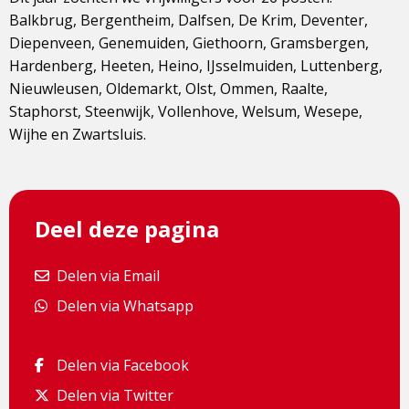
Balkbrug, Bergentheim, Dalfsen, De Krim, Deventer,
Diepenveen, Genemuiden, Giethoorn, Gramsbergen,
Hardenberg, Heeten, Heino, IJsselmuiden, Luttenberg,
Nieuwleusen, Oldemarkt, Olst, Ommen, Raalte,
Staphorst, Steenwijk, Vollenhove, Welsum, Wesepe,
Wijhe en Zwartsluis.
Deel deze pagina
Delen via Email
Delen via Email
Delen via Whatsapp
Delen via Whatsapp
Delen via Facebook
Delen via Facebook
Delen via Twitter
Delen via Twitter