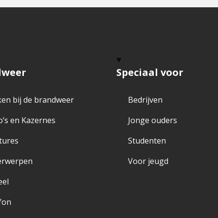
dweer
Speciaal voor
en bij de brandweer
Bedrijven
o’s en Kazernes
Jonge ouders
tures
Studenten
erwerpen
Voor jeugd
eel
fon