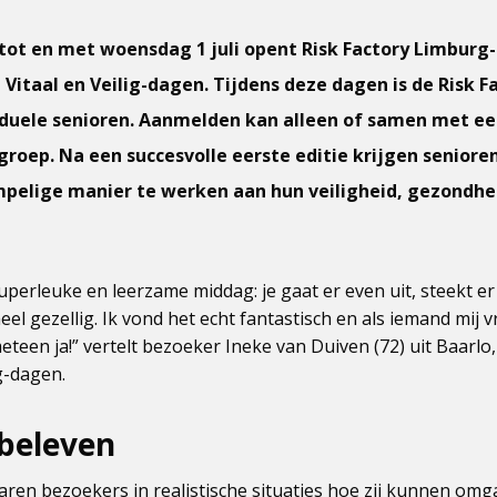
 tot en met woensdag 1 juli opent Risk Factory Limbur
Vitaal en Veilig-dagen. Tijdens deze dagen is de Risk F
iduele senioren. Aanmelden kan alleen of samen met ee
e groep. Na een succesvolle eerste editie krijgen senior
pelige manier te werken aan hun veiligheid, gezondhe
perleuke en leerzame middag: je gaat er even uit, steekt er
eel gezellig. Ik vond het echt fantastisch en als iemand mij
eteen ja!” vertelt bezoeker Ineke van Duiven (72) uit Baarlo
ig-dagen.
 beleven
varen bezoekers in realistische situaties hoe zij kunnen omga