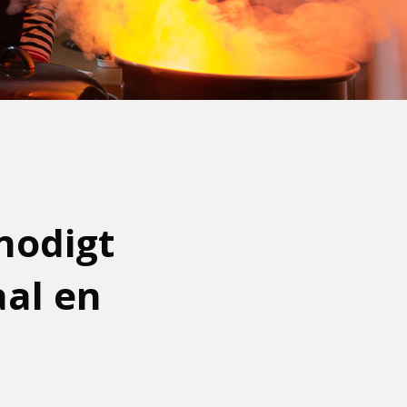
nodigt
aal en