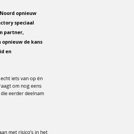
g-Noord opnieuw
actory speciaal
n partner,
en opnieuw de kans
id en
 echt iets van op én
 vraagt om nog eens
, die eerder deelnam
an met risico’s in het