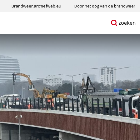
Brandweer.archiefweb.eu
Door het oog van de brandweer
Ga
p
zoeken
naar