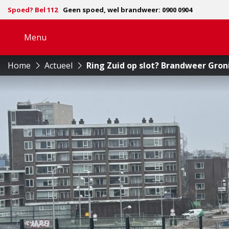
Spoed? Bel 112
Geen spoed, wel brandweer: 0900 0904
Menu
Open
navigatie
Home
Actueel
Ring Zuid op slot? Brandweer Groni