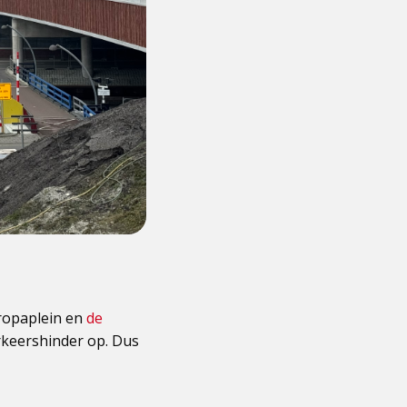
uropaplein en
de
erkeershinder op. Dus