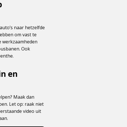
p
auto’s naar hetzelfde
 hebben om vast te
e de werkzaamheden
 busbanen. Ook
renthe.
in en
helpen? Maak dan
en. Let op: raak niet
derstaande video uit
aan.