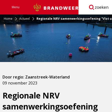
zoeken
Menu
Brandweer
Open
navigatie
Home
Actueel
Regionale NRV samenwerkingsoefening “Vlot ui
Door regio: Zaanstreek-Waterland
09 november 2023
Regionale NRV
samenwerkingsoefening