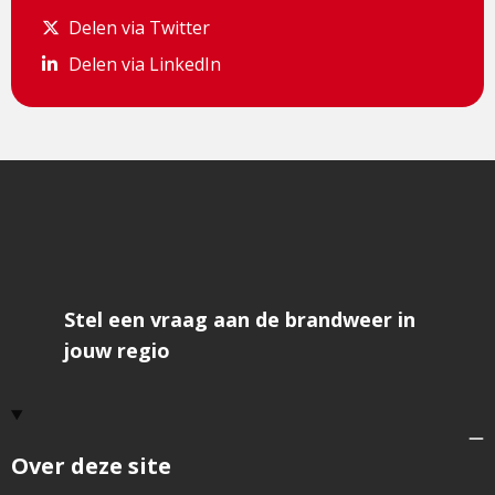
Delen via Twitter
Delen via Twitter
Delen via LinkedIn
Delen via LinkedIn
Stel een vraag aan de brandweer in
jouw regio
Over deze site