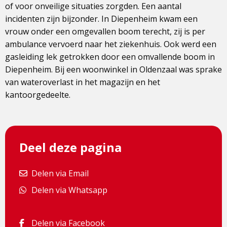
of voor onveilige situaties zorgden. Een aantal
incidenten zijn bijzonder. In Diepenheim kwam een
vrouw onder een omgevallen boom terecht, zij is per
ambulance vervoerd naar het ziekenhuis. Ook werd een
gasleiding lek getrokken door een omvallende boom in
Diepenheim. Bij een woonwinkel in Oldenzaal was sprake
van wateroverlast in het magazijn en het
kantoorgedeelte.
Deel deze pagina
Delen via Email
Delen via Email
Delen via Whatsapp
Delen via Whatsapp
Delen via Facebook
Delen via Facebook