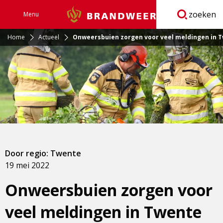
zoeken
Menu
Brandweer
Open
navigatie
Home
Actueel
Onweersbuien zorgen voor veel meldingen in 
Door regio: Twente
19 mei 2022
Onweersbuien zorgen voor
veel meldingen in Twente