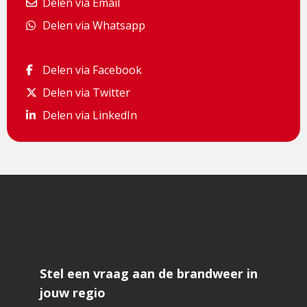
Delen via Email
Delen via Email
Delen via Whatsapp
Delen via Whatsapp
Delen via Facebook
Delen via Facebook
Delen via Twitter
Delen via Twitter
Delen via LinkedIn
Delen via LinkedIn
Stel een vraag aan de brandweer in
jouw regio