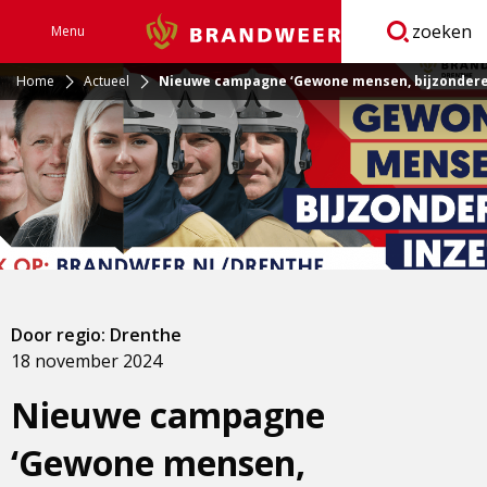
zoeken
Menu
Brandweer
Open
navigatie
Home
Actueel
Nieuwe campagne ‘Gewone mensen, bijzondere 
Door regio: Drenthe
18 november 2024
Nieuwe campagne
‘Gewone mensen,